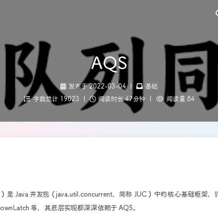
AQS
发布于 2022-03-04
|
基础
字数总计 19023
|
阅读时长 47分钟
|
阅读量 84
AQS）是 Java 并发包（java.util.concurrent，简称 JUC）中的核心基础框架
ntDownLatch 等，其底层实现都深深依赖于 AQS。