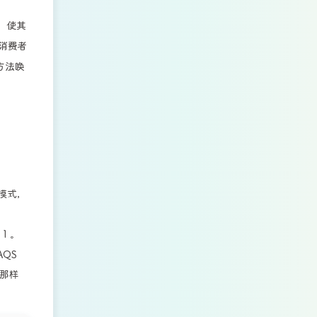
，使其
消费者
方法唤
种模式，
1 。
QS
那样