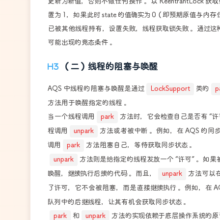
更新为新值，否则不做任何操作 。以 ReentrantLock 获
置为 1，如果此时 state 的值确实为 0（即预期原值与
已被其他线程持有，设置失败，线程获取锁失败 。通过这种方
可能出现的竞态条件 。
（二）线程的阻塞与唤醒
AQS 中线程的阻塞与唤醒是通过
LockSupport
类的
p
方法用于唤醒指定的线程 。
当一个线程调用
park
方法时，它会检查自己是否有 “许
程调用
unpark
方法或者被中断 。例如，在 AQS 的
调用
park
方法阻塞自己，等待获取同步状态 。
unpark
方法则是给指定的线程发放一个 “许可” 。如
唤醒，继续执行后续的代码 。而且，
unpark
方法可以
了许可，它不会被阻塞，而是直接继续执行 。例如，在 A
队列中的后继线程，让其有机会获取同步状态 。
park
和
unpark
方法的实现依赖于底层操作系统的原语 。在 