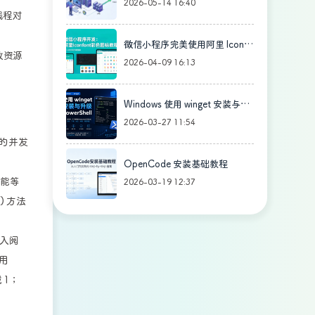
配置全流程
2026-05-14 16:40
该线程对
微信小程序完美使用阿里 Iconfo
放资源
nt 彩色图标！
2026-04-09 16:13
Windows 使用 winget 安装与升
级 PowerShell
2026-03-27 11:54
同的并发
OpenCode 安装基础教程
只能等
2026-03-19 12:37
) 方法
入阅
用
 1；