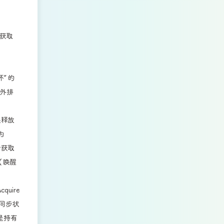
试获取
环” 的
外排
果释放
为
会获取
（唤醒
uire
将同步状
是持有