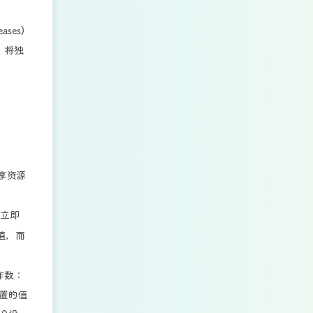
ses)
，将独
享资源
够立即
旧值，而
操作数：
置的值