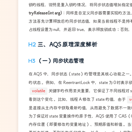
锁的线程，说明是重入锁的情况，将同步状态值增加指定值后返回
tryRelease(int arg)
：同样是自定义同步器需要实现的方法，用于尝试释放
方法首先计算释放后的同步状态值，如果当前线程不是持有
占线程设置为 null，并返回 true，表示释放锁成功；否则，
三、AQS 原理深度解析
（一）同步状态管理
在 AQS 中，同步状态（state）的管理是其核心功能之
的状态 。例如，在 ReentrantLock 中，state 为
volatile
关键字的作用至关重要，它保证了不同线程对 st
看到这个变化 。比如，线程 A 修改了 state 的值，由于
v
是直接从主内存中获取最新的值，从而避免了数据不一致的
为了保证对 state 变量操作的原子性，AQS 使用了 CAS
内存位置（即要修改的变量地址）、预期原值和新值 。当