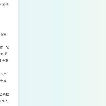
入等待
实现复
时，它
点的更
程会重
醒头节
会被
当线程
点加入