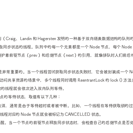
raig、Landin 和 Hagersten 发明的一种基于双向链表数据结构的队列
步状态的线程。队列中的每一个元素都是一个 Node 节点，每个 Node
着前驱节点（prev）和后继节点（next）的引用，就像排队时人们前后
il）是非常重要的。当一个线程尝试获取同步状态失败时，它会被封装成一个 No
源的场景中，多个线程同时调用 ReentrantLock 的 lock () 方
败的线程就会依次进入双向队列等待。
它表示节点的等待状态，取值有以下几种：
被取消，通常是由于等待超时或者被中断。比如，一个线程在等待获取锁的过
应的 Node 节点就会被标记为 CANCELLED 状态。
被唤醒。当一个节点的前驱节点释放同步状态时，会检查自己的后继节点是否