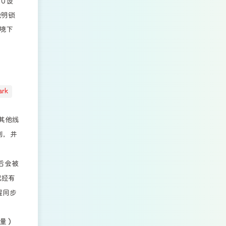
0 设
说明锁
环境下
ark
其他线
列，并
后会被
已经有
醒同步
斥量）