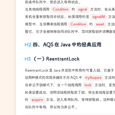
到条件队列中，然后进入等待状态 。
当其他线程调用
Condition
的
signal
方法时，会从条
有机会重新获取同步状态 。如果调用的是
signalAll
方法
模型中，当消费者线程调用
Condition
的
await
方法
醒它，它才会被转移到同步队列中，尝试获取锁并消费数据
四、AQS 在 Java 中的经典应用
（一）ReentrantLock
ReentrantLock 是 Java 并发包中常用的可重入锁，它
这两种模式的实现关键在于对 AQS 中
tryAcquire
方法的
在非公平锁模式下，当一个线程调用
lock
方法时，首先会
如果设置成功，说明该线程获取到了锁，将当前线程设置为独
的
acquire
方法，进入等待队列，等待获取锁 。这种
在队列中等待，所以称为非公平 。