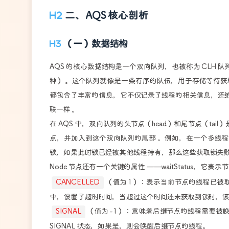
二、AQS 核心剖析
（一）数据结构
AQS 的核心数据结构是一个双向队列，也被称为 CLH 队列（C
种） 。这个队列就像是一条有序的队伍，用于存储等待获取同
都包含了丰富的信息，它不仅记录了线程的相关信息，还维护
联一样 。
在 AQS 中，双向队列的头节点（head）和尾节点（ta
点，并加入到这个双向队列的尾部 。例如，在一个多线程访问共享资
锁，如果此时锁已经被其他线程持有，那么这些获取锁失
Node 节点还有一个关键的属性 ——waitStatus，
CANCELLED
（值为 1）：表示当前节点的线程已
中，设置了超时时间，当超过这个时间还未获取到锁时，该线程对
SIGNAL
（值为 -1）：意味着后继节点的线程需要
SIGNAL 状态，如果是，则会唤醒后继节点的线程。