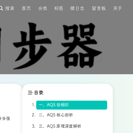
搜索
首页
分类
标签
微日志
留言板
关于
目录
一、AQS 初相识
二、AQS 核心剖析
，许多强
三、AQS 原理深度解析
（一）数据结构