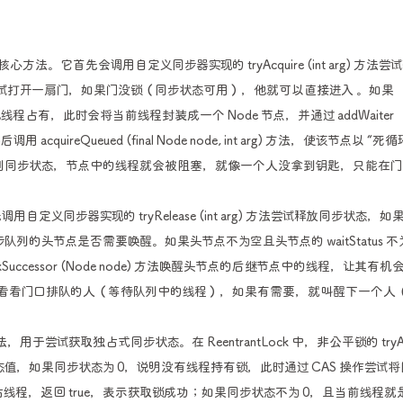
法。它首先会调用自定义同步器实现的 tryAcquire (int arg) 方法尝
试打开一扇门，如果门没锁（同步状态可用），他就可以直接进入 。如果
已被其他线程占有，此时会将当前线程封装成一个 Node 节点，并通过 addWaiter
quireQueued (final Node node, int arg) 方法，使该节点以 “死循
到同步状态，节点中的线程就会被阻塞，就像一个人没拿到钥匙，只能在门
义同步器实现的 tryRelease (int arg) 方法尝试释放同步状态，如
，就会检查同步队列的头节点是否需要唤醒。如果头节点不为空且头节点的 waitStatus 不
ccessor (Node node) 方法唤醒头节点的后继节点中的线程，让其有机
，看看门口排队的人（等待队列中的线程），如果有需要，就叫醒下一个人
试获取独占式同步状态。在 ReentrantLock 中，非公平锁的 tryAcq
同步状态值，如果同步状态为 0，说明没有线程持有锁，此时通过 CAS 操作尝试
程，返回 true，表示获取锁成功；如果同步状态不为 0，且当前线程就