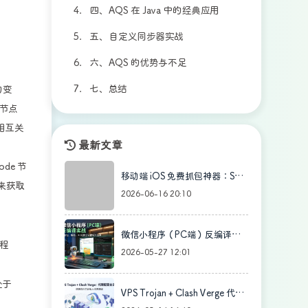
（二）资源共享模式
四、AQS 在 Java 中的经典应用
（一）同步状态管理
（三）核心方法解读
（二）线程的阻塞与唤醒
五、自定义同步器实战
（一）ReentrantLock
（三）队列操作机制
（二）CountDownLatch
六、AQS 的优势与不足
（一）场景与需求分析
（三）Semaphore
（二）实现步骤
七、总结
（一）优势
的变
 节点
（三）代码示例与解析
（二）不足
相互关
（四）自定义互斥锁的简单示例
最新文章
de 节
移动端 iOS 免费抓包神器：Spid
法来获取
er Proxy 使用指南
2026-06-16 20:10
微信小程序（PC端）反编译实
程
战
2026-05-27 12:01
处于
VPS Trojan + Clash Verge 代理