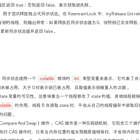
 true；否则返回 false，表示获取锁失败 。
独占式同步状态。在 ReentrantLock 中，tryRelease (int relea
锁的线程，则抛出异常；如果释放后同步状态值为 0，说明锁已完全释放
更新同步状态值并返回 false 。
一。同步状态使用一个
volatile
修饰的
int
类型变量来表示，它代表了共
 0 时表示锁未被占用，大于 0 时表示锁已被占用，且数值表示锁被重入的次数 。
ate 变量的可见性。这意味着当一个线程修改了 state 的值，其他线程能
olatile
的作用，线程 B 在读取 state 时，不会从自己的线程缓存中读取
问题 。
（Compare And Swap）操作 。CAS 操作是一种乐观锁机制，它包含三个
执行 CAS 操作时，只有当内存位置的值与预期原值相等时，才会将内存位