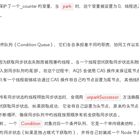
on 保护了一个_counter 的变量，当
park
时，这个变量被设置为 0，线程进
 。
条件队列（Condition Queue），它们各自承担着不同的职责，协同工作以
因为获取同步状态失败而被阻塞的线程 。当一个线程尝试获取同步状态失败
入到同步队列的尾部 。在这个过程中，AQS 会使用 CAS 操作来保证尾节
只有一个线程能够成功通过 CAS 操作将自己的节点设置为尾节点，其他线
当持有同步状态的线程释放同步状态时，会调用
unparkSuccessor
方法唤
尝试获取同步状态，如果获取成功，它会将自己设置为头节点，原来的头节点
这个过程不断循环，确保同步队列中的线程按照顺序有机会获取同步状态 。
制 。一个
Condition
对象对应一个条件队列，它是一个单向链表结构 。
的同步状态（如果是独占模式下获取的），并将自己封装成一个 Node 节