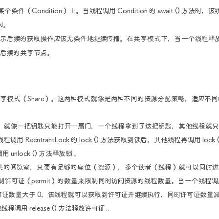
（Condition）上。当线程调用 Condition 的 await () 方法时，
N。
指示后续的获取操作应该无条件地继续传播。在共享模式下，当一个线程释
唤醒后续的共享节点。
）和共享模式（Share）。这两种模式就像是两种不同的资源分配策略，适应不
，就像一把钥匙只能打开一扇门，一个线程拿到了这把钥匙，其他线程就
 ReentrantLock 的 lock () 方法获取到锁后，其他线程再调用 lock (
lock () 方法释放锁 。
共的阅览室，只要有足够的座位（资源），多个读者（线程）就可以同时进
控制许可证（permit）的数量来限制同时访问资源的线程数量。当一个线程调
，如果当前许可证数量大于 0，该线程就可以获取到许可证并继续执行，同时许可证数量减
 release () 方法释放许可证 。