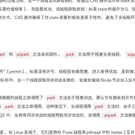
取锁的过程为例，当一个线程尝试获取锁时，会通过 CAS 操作尝试将 state 从 
内存位置的值相等），则设置成功，该线程获取到锁；如果 state 的值不为 0，
式，CAS 操作确保了对 state 变量的修改是原子性的，避免了多线程
ark
和
unpark
方法来实现的 。
park
方法用于阻塞当前线程，
unp
可”（permit）。如果没有许可，线程就会被阻塞，进入等待状态，直到被
同步队列中，当一个线程获取同步状态失败后，会被封装成 Node 节点加入队
果被唤醒的线程之前调用了
park
方法处于阻塞状态，那么它在接收到许可
在
park
方法之前调用，这种情况下，当线程调用
park
方法时，由于
QS 中，当持有同步状态的线程释放同步状态时，会调用
unpark
方法唤
Linux 系统下，它们是用的 Posix 线程库 pthread 中的 mutex（互