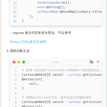
runGatewayNo
=
null,

note
=
@String
[
]
,

extParamMap
=
@HashMap
[
isEmpty
=
false
;
s
]
]
--express 表达式还有很多用法，可以参考
Arthas OGNL表达式使用
调用对象方法
Bash
# 在第一步过滤了channelNo=300000139的实例
[
arthas@90648
]
$ vmtool 
--action
 getInstances
@ArrayList
[
]
# 调用getAccount方法，账号信息已经修改成功
[
arthas@90648
]
$ vmtool 
--action
 getInstances
@ArrayList
[