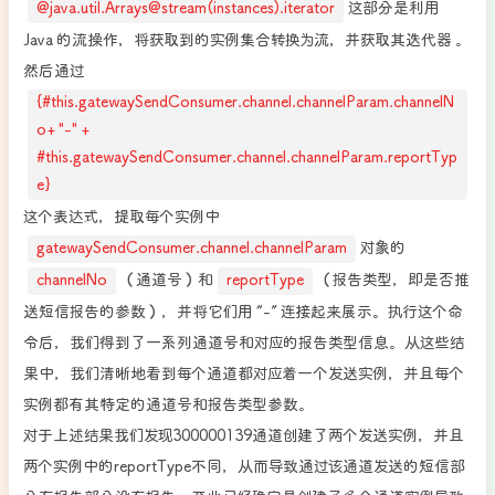
@java.util.Arrays@stream(instances).iterator
这部分是利用
Java 的流操作，将获取到的实例集合转换为流，并获取其迭代器 。
然后通过
{#this.gatewaySendConsumer.channel.channelParam.channelN
o+ "-" +
#this.gatewaySendConsumer.channel.channelParam.reportTyp
e}
这个表达式，提取每个实例中
gatewaySendConsumer.channel.channelParam
对象的
channelNo
（通道号）和
reportType
（报告类型，即是否推
送短信报告的参数），并将它们用 “-” 连接起来展示。执行这个命
令后，我们得到了一系列通道号和对应的报告类型信息。从这些结
果中，我们清晰地看到每个通道都对应着一个发送实例，并且每个
实例都有其特定的通道号和报告类型参数。
对于上述结果我们发现300000139通道创建了两个发送实例，并且
两个实例中的reportType不同，从而导致通过该通道发送的短信部