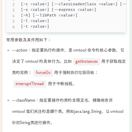
[
-c 
<
value
>
]
[
--classLoaderClass 
<
value
>
]
[
--cl
[
-x 
<
value
>
]
[
--express 
<
value
>
]
[
-h
]
[
--libPath 
<
value
>
]
[
-l 
<
value
>
]
[
-t 
<
value
>
]
常用参数及其作用如下：​
--action：指定要执行的操作，是 vmtool 命令的核心参数，它
决定了 vmtool 的具体行为。比如
getInstances
用于获取指定
类的实例；
forceGc
用于强制执行垃圾回收；
interruptThread
用于中断线程
。
--className：指定要操作的类的全限定名，精确地告诉
vmtool 我们关注的是哪个类。例如java.lang.String，让 vmtool
针对String类进行操作。​