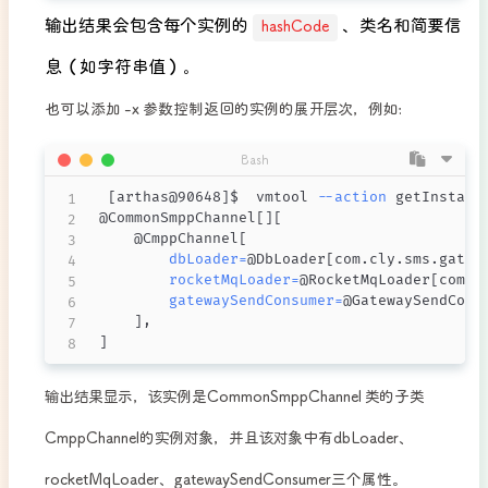
输出结果会包含每个实例的
、类名和简要信
hashCode
息（如字符串值）。
也可以添加 -x 参数控制返回的实例的展开层次，例如:
Bash
[
arthas@90648
]
$  vmtool 
--action
 getInstanc
@CommonSmppChannel
[
]
[
    @CmppChannel
[
dbLoader
=
@DbLoader
[
com.cly.sms.gatew
rocketMqLoader
=
@RocketMqLoader
[
com.c
gatewaySendConsumer
=
@GatewaySendCons
]
]
输出结果显示，该实例是CommonSmppChannel 类的子类
CmppChannel的实例对象，并且该对象中有dbLoader、
rocketMqLoader、gatewaySendConsumer三个属性。