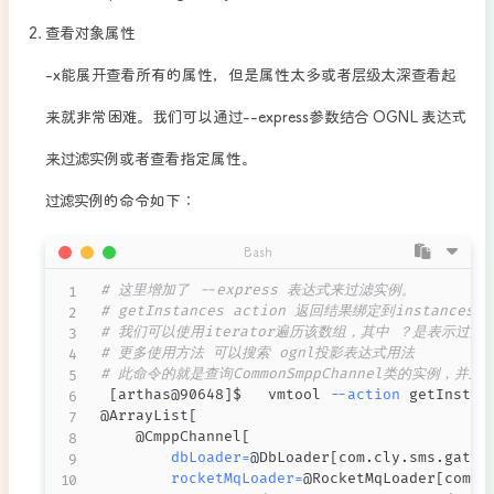
查看对象属性
-x能展开查看所有的属性，但是属性太多或者层级太深查看起
来就非常困难。我们可以通过
--express参数结合 OGNL 表达式
来过滤实例或者查看指定属性。
过滤实例的命令如下：
Bash
# 这里增加了 --express 表达式来过滤实例。 
# getInstances action 返回结果绑定到instanc
# 我们可以使用iterator遍历该数组，其中 ？是表示过滤
# 更多使用方法 可以搜索 ognl投影表达式用法
# 此命令的就是查询CommonSmppChannel类的实例，并且实例的ga
[
arthas@90648
]
$   vmtool 
--action
 getInstan
@ArrayList
[
    @CmppChannel
[
dbLoader
=
@DbLoader
[
com.cly.sms.gatew
rocketMqLoader
=
@RocketMqLoader
[
com.c