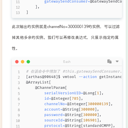
gatewaySendConsumer
=
@GatewaySendCons
]
]
此次输出的实例就是channelNo=300000139的实例，可以过滤
掉其他多余的实例。我们可以再修改表达式，只展示指定的属
性。
Bash
# 在该命令中增加了 #this.gatewaySendConsume
[
arthas@90648
]
$ vmtool 
--action
 getInstances
@ArrayList
[
    @ChannelParam
[
serialVersionUID
=
@Long
[
1
]
,

id
=
@Integer
[
785
]
,

channelNo
=
@Integer
[
300000139
]
,

account
=
@String
[
300000
]
,

password
=
@String
[
300000
]
,

sourceId
=
@String
[
106901
]
,

protocol
=
@String
[
standardCMPP
]
,
