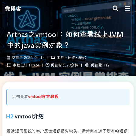
微博客
Arthas之vmtool：如何查看线上JVM
中的java实例对象？
发布于 2023-04-14
|
工具
•
运维
•
基础
字数总计 11934
|
阅读时长 29分钟
|
阅读量 112
点击查看
vmtool官方教程
vmtool介绍
最近短信系统的客户反馈短信报告缺失。运营商推送了所有的短信