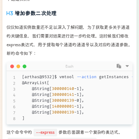
增加参数二次处理
仅仅知道实例数量还不足以深入了解问题，为了获取更多关于通道
的关键信息，我们需要对结果进行进一步的处理。这时候我们修改
express表达式，用于提取每个通道的通道号以及对应的通道参数。
新的命令如下：
Bash
[
arthas@9532
]
$ vmtool 
--action
 getInstances 
--c
@ArrayList
[
    @String
[
300000140
-1
]
,

    @String
[
300000141
-1
]
,

    @String
[
300000139
-0
]
,

    @String
[
140000001
-1
]
,

    @String
[
300000139
-1
]
]
这个命令中的
--express
参数后面跟着一个复杂的表达式。