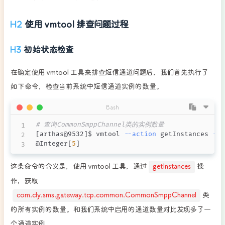
使用 vmtool 排查问题过程
初始状态检查
在确定使用 vmtool 工具来排查短信通道问题后，我们首先执行了
如下命令，检查当前系统中短信通道实例的数量。
Bash
# 查询CommonSmppChannel类的实例数量
[
arthas@9532
]
$ vmtool 
--action
 getInstances 
--c
@Integer
[
5
]
这条命令的含义是，使用 vmtool 工具，通过
getInstances
操
作，获取
com.cly.sms.gateway.tcp.common.CommonSmppChannel
类
的所有实例的数量。和我们系统中启用的通道数量对比发现多了一
个通道实例。