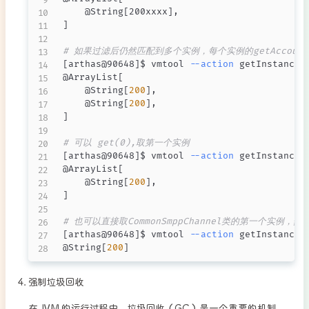
    @String
[
200xxxx
]
]
# 如果过滤后仍然匹配到多个实例，每个实例的getAccoun
[
arthas@90648
]
$ vmtool 
--action
 getInstances
@ArrayList
[
    @String
[
200
]
,

    @String
[
200
]
]
# 可以 get(0),取第一个实例
[
arthas@90648
]
$ vmtool 
--action
 getInstances
@ArrayList
[
    @String
[
200
]
]
# 也可以直接取CommonSmppChannel类的第一个实例，然后
[
arthas@90648
]
$ vmtool 
--action
 getInstances
@String
[
200
]
强制垃圾回收